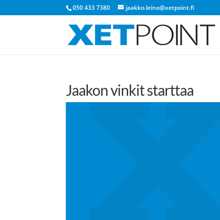
050 433 7380
jaakko.leino@xetpoint.fi
Jaakon vinkit starttaa