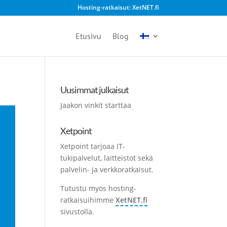
Hosting-ratkaisut: XetNET.fi
Etusivu
Blog
Uusimmat julkaisut
Jaakon vinkit starttaa
Xetpoint
Xetpoint tarjoaa IT-
tukipalvelut, laitteistot sekä
palvelin- ja verkkoratkaisut.
Tutustu myös hosting-
ratkaisuihimme
XetNET.fi
sivustolla.