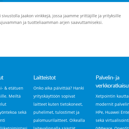
ivustolla Jaakon vinkkejä, jossa jaamme yrittäjille ja yrityksille
a sujuvamman ja tuotteliaamman arjen saavuttamiseksi.
ut
Laitteistot
Palvelin- ja
verkkoratkaisu
i- & etätuen
Onko aika päivittää? Hanki
ille. Meiltä
yrityskäyttöön sopivat
Xetpointin kautta
elut
laitteet kuten tietokoneet,
modernit palvelim
yöntekoa sekä
puhelimet, tulostimet ja
HPe, Huawei Ente
nti
palomuurilaitteet. Oikealla
sekä virtualisoint
iiketoimintasi
laitevalinnalla säästät
(VMware, OpenSta