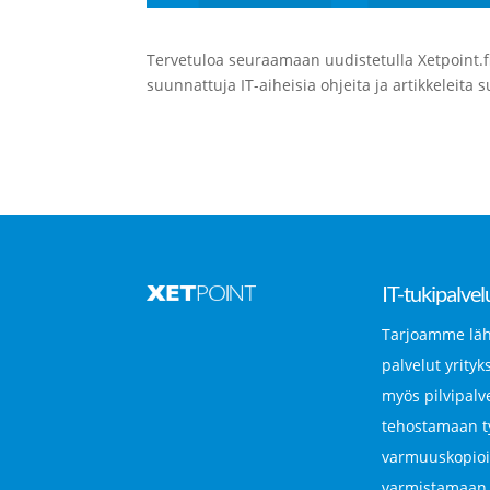
Tervetuloa seuraamaan uudistetulla Xetpoint.fi s
suunnattuja IT-aiheisia ohjeita ja artikkeleit
IT-tukipalvel
Tarjoamme läh
palvelut yrityks
myös pilvipalv
tehostamaan t
varmuuskopioi
varmistamaan l