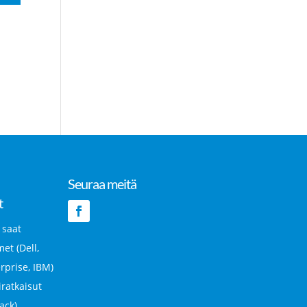
Seuraa meitä
t
 saat
et (Dell,
rprise, IBM)
iratkaisut
ck).